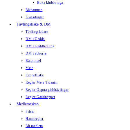
Boka klubbstuga
Båthamnen
Klassdraget
Tävlingsfiske & DM
Tävlingsledare
DM i Gädda
DM i Gäddtrolling
DM i abborre
Båtpimpel
Mete
Pimpelfiske
Regler Mete Tidanån
Regler Öppna gäddtävlingar
Regler Gäddnappet
Medlemsskap
Priser
Hamnregler
Bli medlem