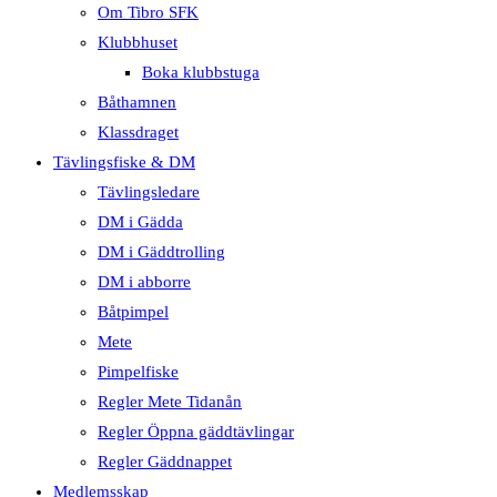
Om Tibro SFK
Klubbhuset
Boka klubbstuga
Båthamnen
Klassdraget
Tävlingsfiske & DM
Tävlingsledare
DM i Gädda
DM i Gäddtrolling
DM i abborre
Båtpimpel
Mete
Pimpelfiske
Regler Mete Tidanån
Regler Öppna gäddtävlingar
Regler Gäddnappet
Medlemsskap