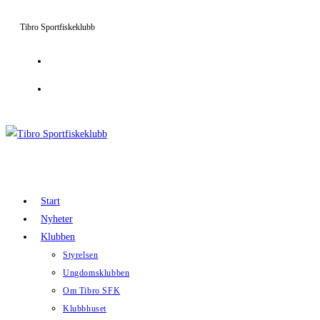
Hoppa
Tibro Sportfiskeklubb
till
innehållet
Start
Nyheter
Klubben
Styrelsen
Ungdomsklubben
Om Tibro SFK
Klubbhuset