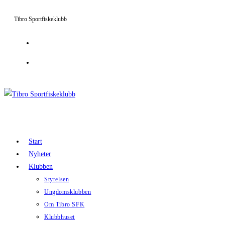
Hoppa
Tibro Sportfiskeklubb
till
innehållet
Start
Nyheter
Klubben
Styrelsen
Ungdomsklubben
Om Tibro SFK
Klubbhuset