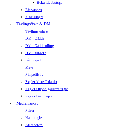
Boka klubbstuga
Båthamnen
Klassdraget
Tävlingsfiske & DM
Tävlingsledare
DM i Gädda
DM i Gäddtrolling
DM i abborre
Båtpimpel
Mete
Pimpelfiske
Regler Mete Tidanån
Regler Öppna gäddtävlingar
Regler Gäddnappet
Medlemsskap
Priser
Hamnregler
Bli medlem