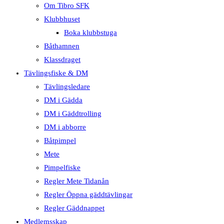
Om Tibro SFK
Klubbhuset
Boka klubbstuga
Båthamnen
Klassdraget
Tävlingsfiske & DM
Tävlingsledare
DM i Gädda
DM i Gäddtrolling
DM i abborre
Båtpimpel
Mete
Pimpelfiske
Regler Mete Tidanån
Regler Öppna gäddtävlingar
Regler Gäddnappet
Medlemsskap