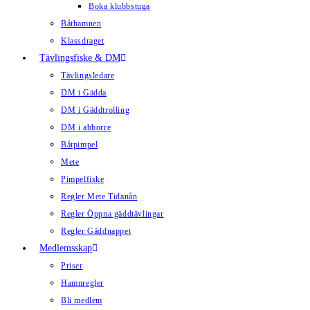
Boka klubbstuga
Båthamnen
Klassdraget
Tävlingsfiske & DM
Tävlingsledare
DM i Gädda
DM i Gäddtrolling
DM i abborre
Båtpimpel
Mete
Pimpelfiske
Regler Mete Tidanån
Regler Öppna gäddtävlingar
Regler Gäddnappet
Medlemsskap
Priser
Hamnregler
Bli medlem