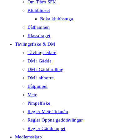
Om Tibro SFK
Klubbhuset
Boka klubbstuga
Båthamnen
Klassdraget
Tävlingsfiske & DM
Tävlingsledare
DM i Gädda
DM i Gäddtrolling
DM i abborre
Båtpimpel
Mete
Pimpelfiske
Regler Mete Tidanån
Regler Öppna gäddtävlingar
Regler Gäddnappet
Medlemsskap