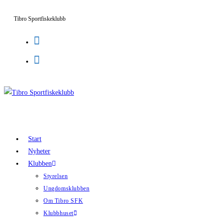
Hoppa
Tibro Sportfiskeklubb
till
innehållet
Start
Nyheter
Klubben
Styrelsen
Ungdomsklubben
Om Tibro SFK
Klubbhuset