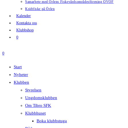
Samarbete med Örlens Fiskevårdsområdesförening ÖVOF
Kräftfiske på Örlen
Kalender
Kontakta oss
Klubbshop
0
0
Start
Nyheter
Klubben
Styrelsen
Ungdomsklubben
Om Tibro SFK
Klubbhuset
Boka klubbstuga