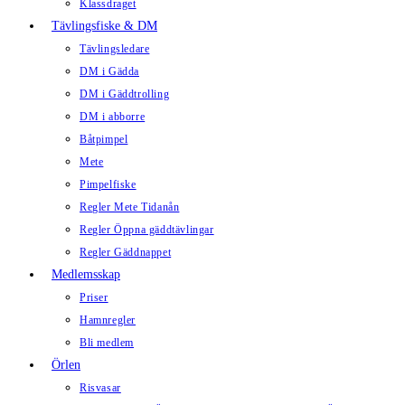
Klassdraget
Tävlingsfiske & DM
Tävlingsledare
DM i Gädda
DM i Gäddtrolling
DM i abborre
Båtpimpel
Mete
Pimpelfiske
Regler Mete Tidanån
Regler Öppna gäddtävlingar
Regler Gäddnappet
Medlemsskap
Priser
Hamnregler
Bli medlem
Örlen
Risvasar