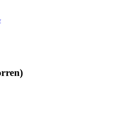
F
rren)