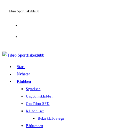
Hoppa
Tibro Sportfiskeklubb
till
innehållet
Start
Nyheter
Klubben
Styrelsen
Ungdomsklubben
Om Tibro SFK
Klubbhuset
Boka klubbstuga
Båthamnen