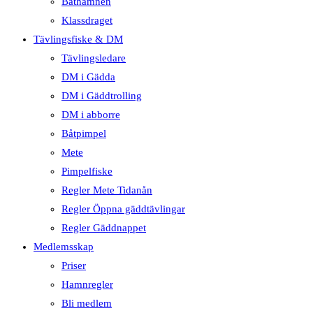
Båthamnen
Klassdraget
Tävlingsfiske & DM
Tävlingsledare
DM i Gädda
DM i Gäddtrolling
DM i abborre
Båtpimpel
Mete
Pimpelfiske
Regler Mete Tidanån
Regler Öppna gäddtävlingar
Regler Gäddnappet
Medlemsskap
Priser
Hamnregler
Bli medlem