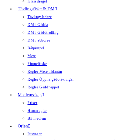
Klassdraget
Tävlingsfiske & DM
Tävlingsledare
DM i Gädda
DM i Gäddtrolling
DM i abborre
Båtpimpel
Mete
Pimpelfiske
Regler Mete Tidanån
Regler Öppna gäddtävlingar
Regler Gäddnappet
Medlemsskap
Priser
Hamnregler
Bli medlem
Örlen
Risvasar