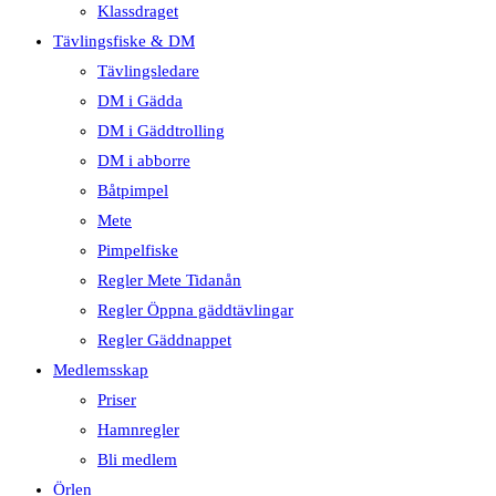
Klassdraget
Tävlingsfiske & DM
Tävlingsledare
DM i Gädda
DM i Gäddtrolling
DM i abborre
Båtpimpel
Mete
Pimpelfiske
Regler Mete Tidanån
Regler Öppna gäddtävlingar
Regler Gäddnappet
Medlemsskap
Priser
Hamnregler
Bli medlem
Örlen