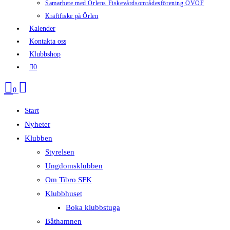
Samarbete med Örlens Fiskevårdsområdesförening ÖVOF
Kräftfiske på Örlen
Kalender
Kontakta oss
Klubbshop
0
0
Start
Nyheter
Klubben
Styrelsen
Ungdomsklubben
Om Tibro SFK
Klubbhuset
Boka klubbstuga
Båthamnen