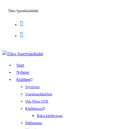
Hoppa
Tibro Sportfiskeklubb
till
innehållet
Start
Nyheter
Klubben
Styrelsen
Ungdomsklubben
Om Tibro SFK
Klubbhuset
Boka klubbstuga
Båthamnen