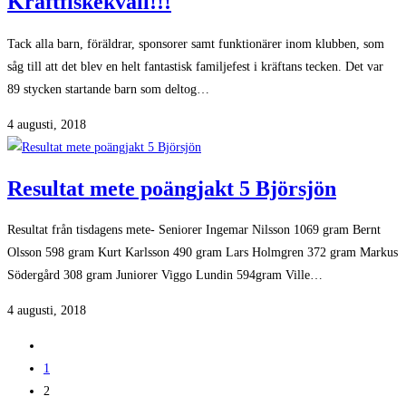
Kräftfiskekväll!!!
Tack alla barn, föräldrar, sponsorer samt funktionärer inom klubben, som
såg till att det blev en helt fantastisk familjefest i kräftans tecken. Det var
89 stycken startande barn som deltog…
4 augusti, 2018
Resultat mete poängjakt 5 Björsjön
Resultat från tisdagens mete- Seniorer Ingemar Nilsson 1069 gram Bernt
Olsson 598 gram Kurt Karlsson 490 gram Lars Holmgren 372 gram Markus
Södergård 308 gram Juniorer Viggo Lundin 594gram Ville…
4 augusti, 2018
Gå
till
1
föregående
2