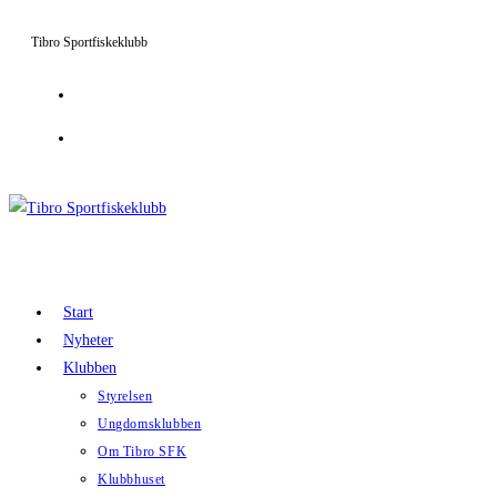
Hoppa
Tibro Sportfiskeklubb
till
innehållet
Start
Nyheter
Klubben
Styrelsen
Ungdomsklubben
Om Tibro SFK
Klubbhuset