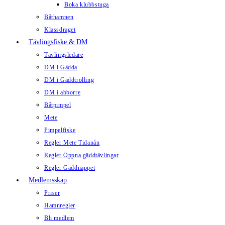
Boka klubbstuga
Båthamnen
Klassdraget
Tävlingsfiske & DM
Tävlingsledare
DM i Gädda
DM i Gäddtrolling
DM i abborre
Båtpimpel
Mete
Pimpelfiske
Regler Mete Tidanån
Regler Öppna gäddtävlingar
Regler Gäddnappet
Medlemsskap
Priser
Hamnregler
Bli medlem