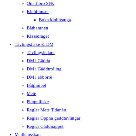
Om Tibro SFK
Klubbhuset
Boka klubbstuga
Båthamnen
Klassdraget
Tävlingsfiske & DM
Tävlingsledare
DM i Gädda
DM i Gäddtrolling
DM i abborre
Båtpimpel
Mete
Pimpelfiske
Regler Mete Tidanån
Regler Öppna gäddtävlingar
Regler Gäddnappet
Medlemsskap