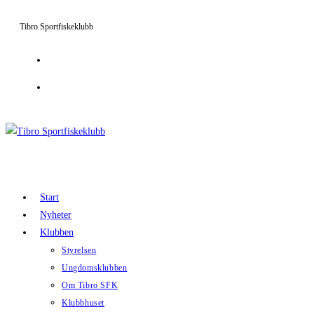
Hoppa
Tibro Sportfiskeklubb
till
innehållet
Start
Nyheter
Klubben
Styrelsen
Ungdomsklubben
Om Tibro SFK
Klubbhuset