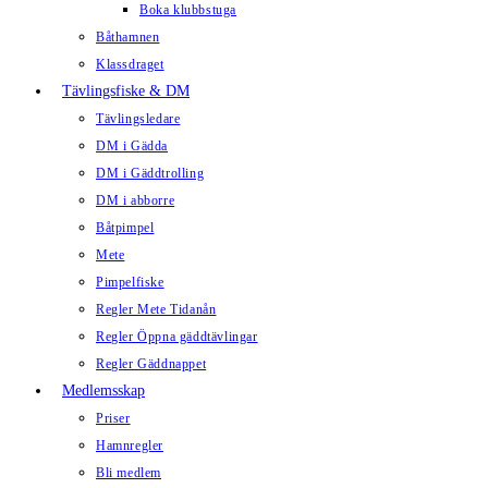
Boka klubbstuga
Båthamnen
Klassdraget
Tävlingsfiske & DM
Tävlingsledare
DM i Gädda
DM i Gäddtrolling
DM i abborre
Båtpimpel
Mete
Pimpelfiske
Regler Mete Tidanån
Regler Öppna gäddtävlingar
Regler Gäddnappet
Medlemsskap
Priser
Hamnregler
Bli medlem