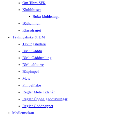
Om Tibro SFK
Klubbhuset
Boka klubbstuga
Båthamnen
Klassdraget
Tävlingsfiske & DM
Tävlingsledare
DM i Gädda
DM i Gäddtrolling
DM i abborre
Båtpimpel
Mete
Pimpelfiske
Regler Mete Tidanån
Regler Öppna gäddtävlingar
Regler Gäddnappet
Medlemsskap