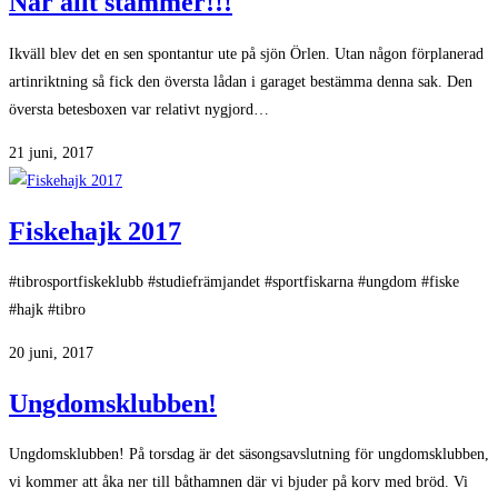
När allt stämmer!!!
Ikväll blev det en sen spontantur ute på sjön Örlen. Utan någon förplanerad
artinriktning så fick den översta lådan i garaget bestämma denna sak. Den
översta betesboxen var relativt nygjord…
21 juni, 2017
Fiskehajk 2017
#tibrosportfiskeklubb #studiefrämjandet #sportfiskarna #ungdom #fiske
#hajk #tibro
20 juni, 2017
Ungdomsklubben!
Ungdomsklubben! På torsdag är det säsongsavslutning för ungdomsklubben,
vi kommer att åka ner till båthamnen där vi bjuder på korv med bröd. Vi